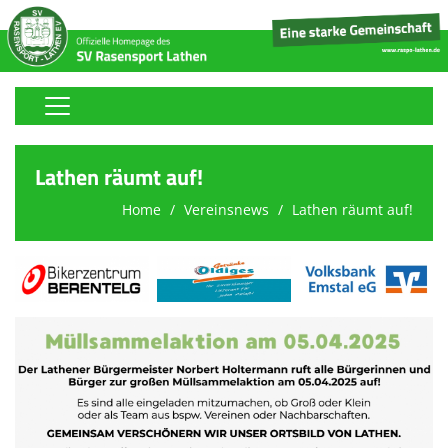
Home
Lathen räumt auf!
Stickerfreunde-Sammelalbum
Home
Vereinsnews
Lathen räumt auf!
Fußball
Volleyball
Tischtennis
Boule
Handball
Tennis