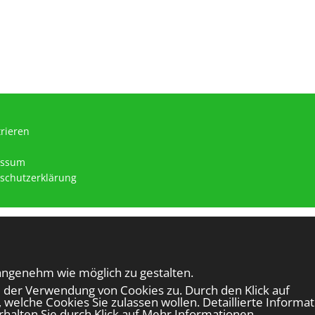
trieren
essum
schutzerklärung