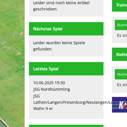
Leider sind noch keine Artikel
Train
geschrieben.
Nam
Nächstes Spiel
Es si
Leider wurden keine Spiele
gefunden.
Kade
Letztes Spiel
Nam
10.06.2025 19:30
Es si
JSG Nordhümmling
2
JSG
Lathen/Langen/Fresenburg/Neulangen/Lathen-
1
Wahn 9 er