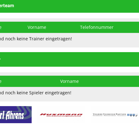
erteam
e
Vorname
Telefon​nummer
nd noch keine Trainer eingetragen!
r
e
Vorname
nd noch keine Spieler eingetragen!