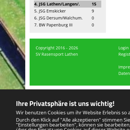
4. JSG Lathen/Langen/.
15
5. JSG Emskicker
9
6. JSG Dersum/Walchum.
0
7. BW Papenburg III
0
Copyright 2016 - 2026
Login
SV Rasensport Lathen
Regis
Impr
Daten