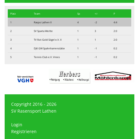
Platz
Team
Sp
+/-
P
1
Raspo Lathen II
4
-2
4:4
2
SV Sparta Werlte
1
3
2:0
3
TV Rot-Gold Sögel e.V. II
1
1
2:0
4
DJK GW Spahnharrenstätte
1
-1
0:2
5
Tennis Club e.V. Vrees
1
-1
0:2
Copyright 2016 - 2026
SV Rasensport Lathen
Login
Registrieren