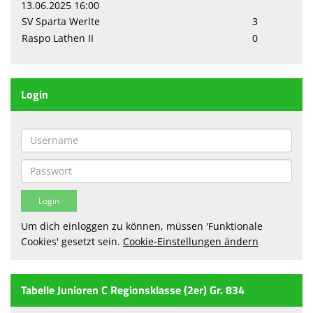
13.06.2025 16:00
SV Sparta Werlte
3
Sparten
Raspo Lathen II
0
Terminkalender
Sponsoren
Login
Fanshop
Anmeldung
Um dich einloggen zu können, müssen 'Funktionale
Cookies' gesetzt sein.
Cookie-Einstellungen ändern
Tabelle Junioren C Regionsklasse (2er) Gr. 834