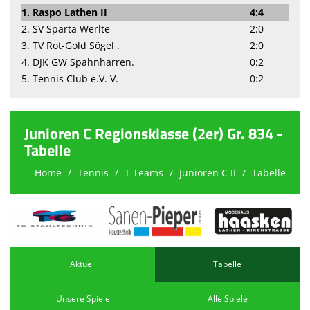
1. Raspo Lathen II
4:4
2. SV Sparta Werlte
2:0
3. TV Rot-Gold Sögel .
2:0
4. DJK GW Spahnharren.
0:2
5. Tennis Club e.V. V.
0:2
Junioren C Regionsklasse (2er) Gr. 834 -
Tabelle
Home
Tennis
T Teams
Junioren C II
Tabelle
Aktuell
Tabelle
Unsere Spiele
Alle Spiele