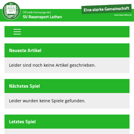
Home
Neueste Artikel
Stickerfreunde-Sammelalbum
Leider sind noch keine Artikel geschrieben.
Fußball
Volleyball
Nächstes Spiel
Tischtennis
Leider wurden keine Spiele gefunden.
Boule
Handball
Letztes Spiel
Tennis