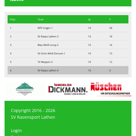
Platz
Team
Sp
P
1
MTV Lingen 1
10
28
2
SV Raspo Lathen 3
10
18
3
Blau-Weiß Lorup 2
10
16
4
SV Grün-Weiß Dersum 1
10
13
5
TV Meppen 2
10
12
6
SV Raspo Lathen 4
10
3
Copyright 2016 - 2026
SV Rasensport Lathen
Login