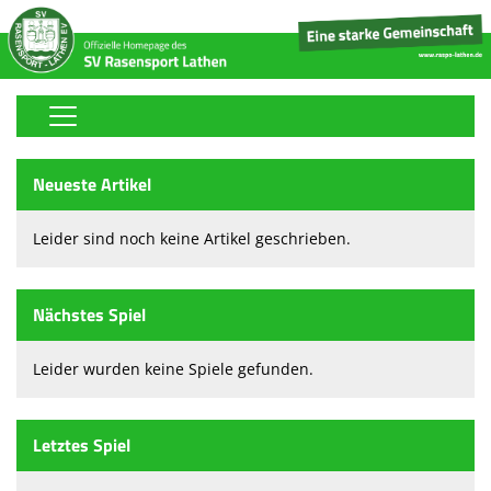
Home
Neueste Artikel
Stickerfreunde-Sammelalbum
Leider sind noch keine Artikel geschrieben.
Fußball
Volleyball
Nächstes Spiel
Tischtennis
Leider wurden keine Spiele gefunden.
Boule
Handball
Letztes Spiel
Tennis