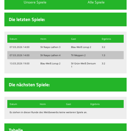
Unsere Spiele
Alle Spiele
Die letzten Spiele:
Datum
Heim
Gast
Ergebnis
07.03.2026 14:00
SV Raspo Lathen 3
Blau-Weiß Lorup 2
3:2
07.03.2026 14:00
SV Raspo Lathen 4
TV Meppen 2
1:3
13.03.2026 19:00
Blau-Weiß Lorup 2
SV Grün-Weiß Dersum
3:2
1
Die nächsten Spiele:
Datum
Heim
Gast
Ergebnis
Es stehen in dieser Runde des Wettbewerbs keine weiteren Spiele an.
Tabelle